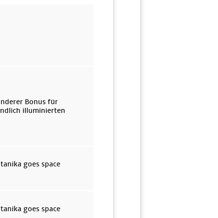
onderer Bonus für
dlich illuminierten
otanika goes space
otanika goes space