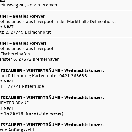
Deliusweg 40, 28359 Bremen
her – Beatles Forever
eehausmusik aus Liverpool in der Markthalle Delmenhorst
er NWT
tz 2, 27749 Delmenhorst
her – Beatles Forever!
eehausmusik aus Liverpool
 Fischereihafen
enster 6, 27572 Bremerhaven
SZAUBER - WINTERTRÄUME - Weihnachtskonzert
um Ritterhude; Karten unter 0421 363636
er NWT
 11, 27721 Ritterhude
SZAUBER - WINTERTRÄUME - Weihnachtskonzert
HEATER BRAKE
er NWT
e 1a 26919 Brake (Unterweser)
SZAUBER - WINTERTRÄUME - Weihnachtskonzert
eue Anfangszeit!