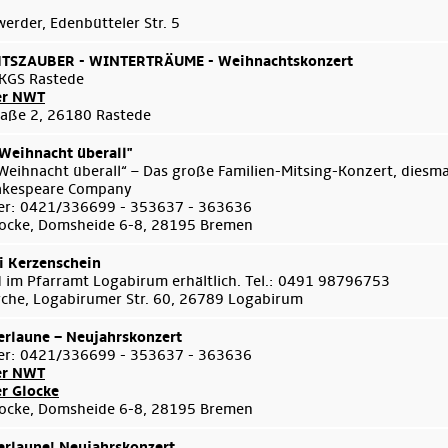
rder, Edenbütteler Str. 5
SZAUBER - WINTERTRÄUME - Weihnachtskonzert
KGS Rastede
er NWT
aße 2, 26180 Rastede
 Weihnacht überall"
 Weihnacht überall“ – Das große Familien-Mitsing-Konzert, diesma
akespeare Company
er: 0421/336699 - 353637 - 363636
ocke, Domsheide 6-8, 28195 Bremen
i Kerzenschein
d im Pfarramt Logabirum erhältlich. Tel.: 0491 98796753
Kirche, Logabirumer Str. 60, 26789 Logabirum
rlaune – Neujahrskonzert
er: 0421/336699 - 353637 - 363636
er NWT
er Glocke
ocke, Domsheide 6-8, 28195 Bremen
rlaune! Neujahrskonzert