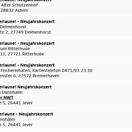
 Alter Schützenhof
 , 28832 Achim
rlaune! - Neujahrskonzert
 Delmenhorst
tz 2, 27749 Delmenhorst
rlaune! - Neujahrskonzert
um Ritterhude
 11, 27721 Ritterhude
rlaune! - Neujahrskonzert
 Fischereihafen, Kartentelefon 0471/93 23 30
enster 6, 27572 Bremerhaven
rlaune! Neujahrskonzert
m Dannhalm
er NWT
e 5, 26441 Jever
rlaune - Neujahrskonzert
annhalm
e 5, 26441 Jever