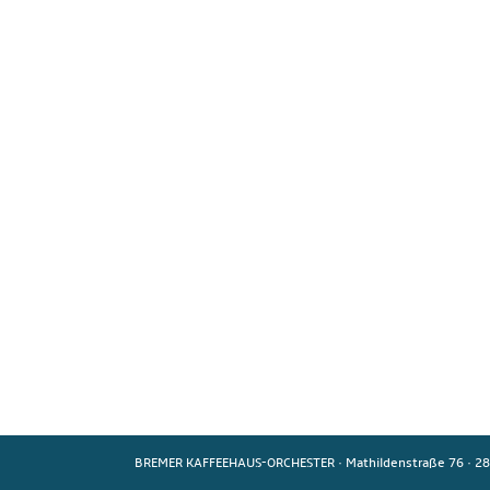
BREMER KAFFEEHAUS-ORCHESTER
·
Mathildenstraße 76
·
28