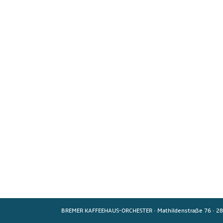
BREMER KAFFEEHAUS-ORCHESTER
·
Mathildenstraße 76
·
28