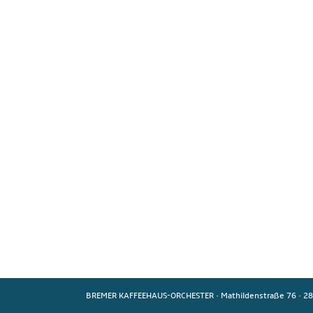
BREMER KAFFEEHAUS-ORCHESTER
·
Mathildenstraße 76
·
28