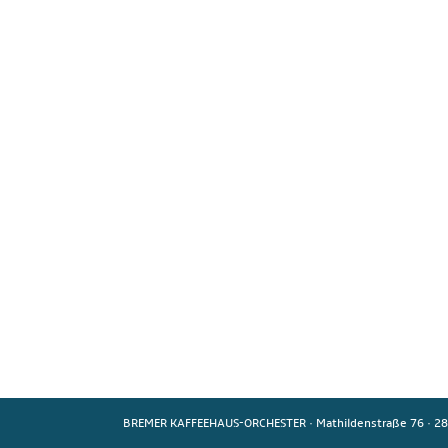
BREMER KAFFEEHAUS-ORCHESTER
·
Mathildenstraße 76
·
28