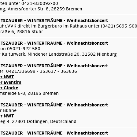
arten unter 0421-830092-00
ng, Amersfoorter Str. 8, 28259 Bremen
SZAUBER - WINTERTRÄUME - Weihnachtskonzert
uhr,VVK direkt im Bürgerbüro im Rathaus unter (0421) 5695-50
traße 6, 28816 Stuhr
SZAUBER - WINTERTRÄUME - Weihnachtskonzert
efon 05021-922 580
 Kulturwerk, Mindener Landstraße 20, 31582 Nienburg
SZAUBER - WINTERTRÄUME - Weihnachtskonzert
er: 0421/336699 - 353637 - 363636
er NWT
er Eventim
er Glocke
msheide 6-8, 28195 Bremen
SZAUBER - WINTERTRÄUME - Weihnachtskonzert
er Bühne
er NWT
g 4, 27801 Dötlingen, Deutschland
SZAUBER - WINTERTRÄUME - Weihnachtskonzert