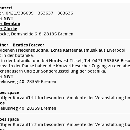
onzert
er: 0421/336699 - 353637 - 363636
er NWT
er Eventim
er Glocke
ocke, Domsheide 6-8, 28195 Bremen
her – Beatles Forever
ldenen Friedensbuddha: Echte Kaffeehausmusik aus Liverpool.
 in der botanika.
 in der botanika und bei Nordwest Ticket, Tel. 0421 363636 Bes
ans: In der Pause haben die Konzertbesucher Zugang zu den aben
hshäusern und zur Sonderausstellung der botanika.
er NWT
Deliusweg 40, 28359 Bremen
oes space
ütiger Kurzauftritt im besondern Ambiente der Veranstaltung b
fos
Deliusweg 40, 28359 Bremen
oes space
ütiger Kurzauftritt im besondern Ambiente der Veranstaltung b
fos