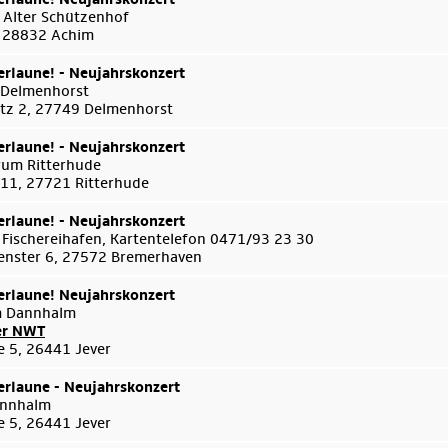
 Alter Schützenhof
 , 28832 Achim
rlaune! - Neujahrskonzert
 Delmenhorst
tz 2, 27749 Delmenhorst
rlaune! - Neujahrskonzert
um Ritterhude
 11, 27721 Ritterhude
rlaune! - Neujahrskonzert
 Fischereihafen, Kartentelefon 0471/93 23 30
enster 6, 27572 Bremerhaven
rlaune! Neujahrskonzert
m Dannhalm
er NWT
e 5, 26441 Jever
rlaune - Neujahrskonzert
annhalm
e 5, 26441 Jever