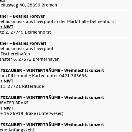
Deliusweg 40, 28359 Bremen
her – Beatles Forever
eehausmusik aus Liverpool in der Markthalle Delmenhorst
er NWT
tz 2, 27749 Delmenhorst
her – Beatles Forever!
eehausmusik aus Liverpool
 Fischereihafen
enster 6, 27572 Bremerhaven
SZAUBER - WINTERTRÄUME - Weihnachtskonzert
um Ritterhude; Karten unter 0421 363636
er NWT
 11, 27721 Ritterhude
SZAUBER - WINTERTRÄUME - Weihnachtskonzert
HEATER BRAKE
er NWT
e 1a 26919 Brake (Unterweser)
SZAUBER - WINTERTRÄUME - Weihnachtskonzert
eue Anfangszeit!