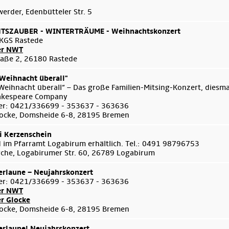
rder, Edenbütteler Str. 5
SZAUBER - WINTERTRÄUME - Weihnachtskonzert
KGS Rastede
er NWT
aße 2, 26180 Rastede
 Weihnacht überall"
 Weihnacht überall“ – Das große Familien-Mitsing-Konzert, diesma
akespeare Company
er: 0421/336699 - 353637 - 363636
ocke, Domsheide 6-8, 28195 Bremen
i Kerzenschein
d im Pfarramt Logabirum erhältlich. Tel.: 0491 98796753
Kirche, Logabirumer Str. 60, 26789 Logabirum
rlaune – Neujahrskonzert
er: 0421/336699 - 353637 - 363636
er NWT
er Glocke
ocke, Domsheide 6-8, 28195 Bremen
rlaune! Neujahrskonzert