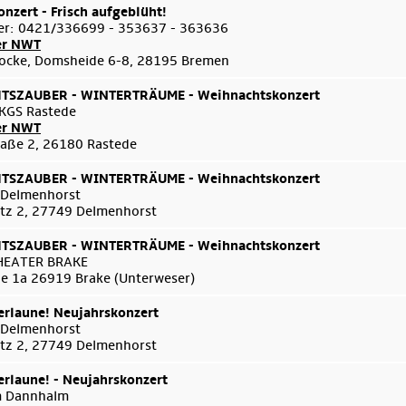
onzert - Frisch aufgeblüht!
er: 0421/336699 - 353637 - 363636
er NWT
ocke, Domsheide 6-8, 28195 Bremen
SZAUBER - WINTERTRÄUME - Weihnachtskonzert
KGS Rastede
er NWT
aße 2, 26180 Rastede
SZAUBER - WINTERTRÄUME - Weihnachtskonzert
 Delmenhorst
tz 2, 27749 Delmenhorst
SZAUBER - WINTERTRÄUME - Weihnachtskonzert
HEATER BRAKE
e 1a 26919 Brake (Unterweser)
rlaune! Neujahrskonzert
 Delmenhorst
tz 2, 27749 Delmenhorst
rlaune! - Neujahrskonzert
m Dannhalm