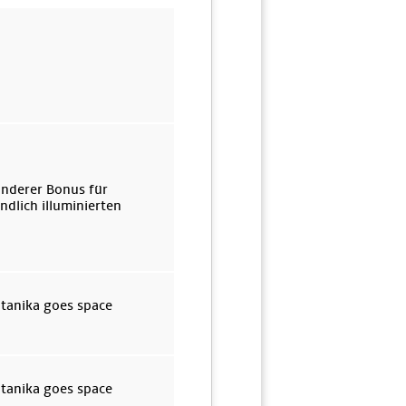
onderer Bonus für
dlich illuminierten
otanika goes space
otanika goes space