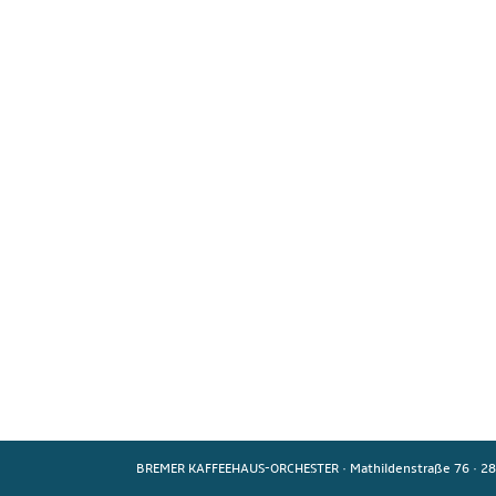
BREMER KAFFEEHAUS-ORCHESTER
·
Mathildenstraße 76
·
28