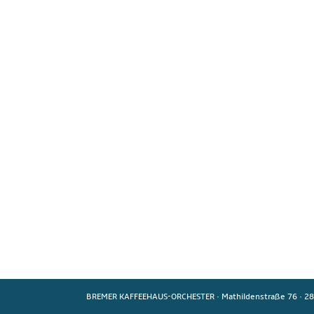
BREMER KAFFEEHAUS-ORCHESTER
·
Mathildenstraße 76
·
28