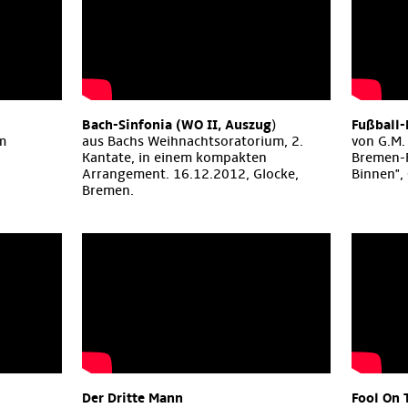
Bach-Sinfonia (WO II, Auszug
)
Fußball-
am
aus Bachs Weihnachtsoratorium, 2.
von G.M. 
Kantate, in einem kompakten
Bremen-
Arrangement. 16.12.2012, Glocke,
Binnen",
Bremen.
Der Dritte Mann
Fool On 