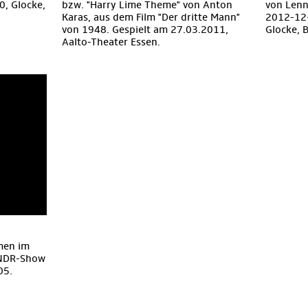
0, Glocke,
bzw. "Harry Lime Theme" von Anton
von Len
Karas, aus dem Film "Der dritte Mann"
2012-12
von 1948. Gespielt am 27.03.2011,
Glocke, 
Aalto-Theater Essen.
men im
 NDR-Show
05.