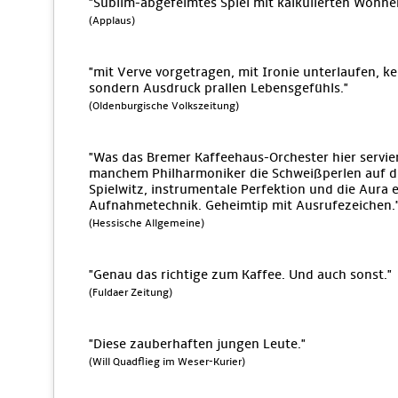
"Sublim-abgefeimtes Spiel mit kalkulierten Wonn
(Applaus)
"mit Verve vorgetragen, mit Ironie unterlaufen, k
sondern Ausdruck prallen Lebensgefühls."
(Oldenburgische Volkszeitung)
"Was das Bremer Kaffeehaus-Orchester hier servie
manchem Philharmoniker die Schweißperlen auf die
Spielwitz, instrumentale Perfektion und die Aura
Aufnahmetechnik. Geheimtip mit Ausrufezeichen.
(Hessische Allgemeine)
"Genau das richtige zum Kaffee. Und auch sonst."
(Fuldaer Zeitung)
"Diese zauberhaften jungen Leute."
(Will Quadflieg im Weser-Kurier)