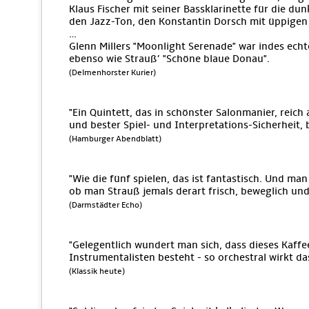
Klaus Fischer mit seiner Bassklarinette für die du
den Jazz-Ton, den Konstantin Dorsch mit üppigen 
…
Glenn Millers "Moonlight Serenade" war indes ech
ebenso wie Strauß’ "Schöne blaue Donau".
(Delmenhorster Kurier)
"Ein Quintett, das in schönster Salonmanier, reic
und bester Spiel- und Interpretations-Sicherheit, 
(Hamburger Abendblatt)
"Wie die fünf spielen, das ist fantastisch. Und man 
ob man Strauß jemals derart frisch, beweglich und
(Darmstädter Echo)
"Gelegentlich wundert man sich, dass dieses Kaff
Instrumentalisten besteht - so orchestral wirkt da
(Klassik heute)