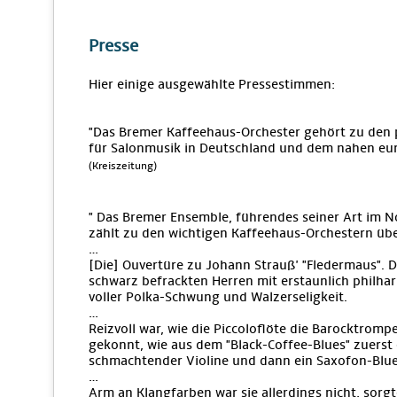
Presse
Hier einige ausgewählte Pressestimmen:
"Das Bremer Kaffeehaus-Orchester gehört zu den
für Salonmusik in Deutschland und dem nahen eu
(Kreiszeitung)
" Das Bremer Ensemble, führendes seiner Art im N
zählt zu den wichtigen Kaffeehaus-Orchestern üb
…
[Die] Ouvertüre zu Johann Strauß' "Fledermaus". Di
schwarz befrackten Herren mit erstaunlich philha
voller Polka-Schwung und Walzerseligkeit.
…
Reizvoll war, wie die Piccoloflöte die Barocktrom
gekonnt, wie aus dem "Black-Coffee-Blues" zuerst 
schmachtender Violine und dann ein Saxofon-Blue
…
Arm an Klangfarben war sie allerdings nicht, sorg