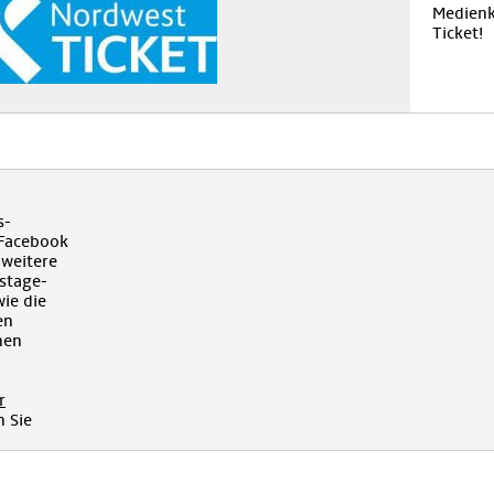
Medienk
Ticket!
s-
 Facebook
 weitere
kstage-
ie die
en
hen
r
 Sie
!