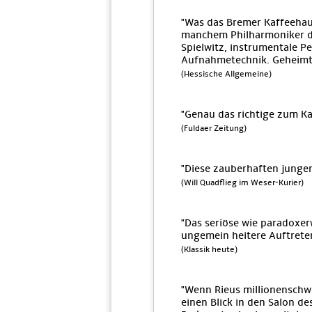
"Was das Bremer Kaffeehaus
manchem Philharmoniker die
Spielwitz, instrumentale P
Aufnahmetechnik. Geheimti
(Hessische Allgemeine)
"Genau das richtige zum Ka
(Fuldaer Zeitung)
"Diese zauberhaften jungen
(Will Quadflieg im Weser-Kurier)
"Das seriöse wie paradoxer
ungemein heitere Auftreten
(Klassik heute)
"Wenn Rieus millionensch
einen Blick in den Salon de