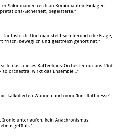
nster Salonmanier, reich an Komödianten-Einlagen
pretations-Sicherheit, begeisterte."
st fantastisch. Und man stellt sich hernach die Frage,
t frisch, beweglich und geistreich gehört hat."
sich, dass dieses Kaffeehaus-Orchester nur aus fünf
 so orchestral wirkt das Ensemble..."
 mit kalkulierten Wonnen und mondäner Raffinesse"
t Ironie unterlaufen, kein Anachronismus,
Lebensgefühls."