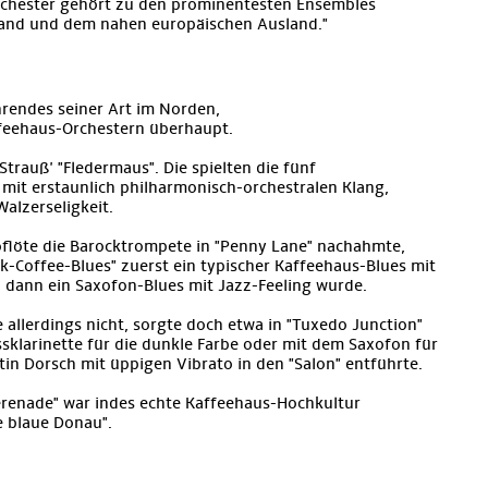
chester gehört zu den prominentesten Ensembles
land und dem nahen europäischen Ausland."
rendes seiner Art im Norden,
ffeehaus-Orchestern überhaupt.
trauß' "Fledermaus". Die spielten die fünf
mit erstaunlich philharmonisch-orchestralen Klang,
alzerseligkeit.
oloflöte die Barocktrompete in "Penny Lane" nachahmte,
k-Coffee-Blues" zuerst ein typischer Kaffeehaus-Blues mit
 dann ein Saxofon-Blues mit Jazz-Feeling wurde.
 allerdings nicht, sorgte doch etwa in "Tuxedo Junction"
ssklarinette für die dunkle Farbe oder mit dem Saxofon für
in Dorsch mit üppigen Vibrato in den "Salon" entführte.
erenade" war indes echte Kaffeehaus-Hochkultur
e blaue Donau".