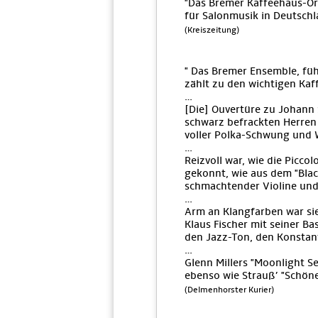
"Das Bremer Kaffeehaus-Or
für Salonmusik in Deutsch
(Kreiszeitung)
" Das Bremer Ensemble, füh
zählt zu den wichtigen Ka
…
[Die] Ouvertüre zu Johann S
schwarz befrackten Herren 
voller Polka-Schwung und W
…
Reizvoll war, wie die Picc
gekonnt, wie aus dem "Blac
schmachtender Violine und
…
Arm an Klangfarben war sie
Klaus Fischer mit seiner Ba
den Jazz-Ton, den Konstant
…
Glenn Millers "Moonlight S
ebenso wie Strauß’ "Schön
(Delmenhorster Kurier)