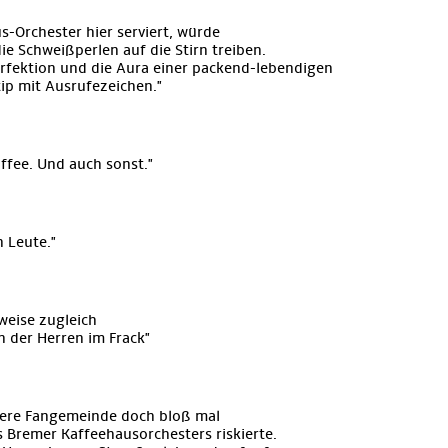
-Orchester hier serviert, würde
 Schweißperlen auf die Stirn treiben.
erfektion und die Aura einer packend-lebendigen
p mit Ausrufezeichen."
ffee. Und auch sonst."
 Leute."
weise zugleich
 der Herren im Frack"
were Fangemeinde doch bloß mal
s Bremer Kaffeehausorchesters riskierte.