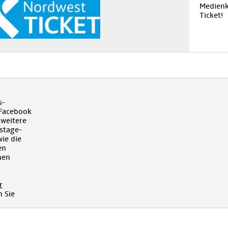
Medienk
Ticket!
s-
 Facebook
 weitere
kstage-
ie die
en
hen
r
 Sie
!