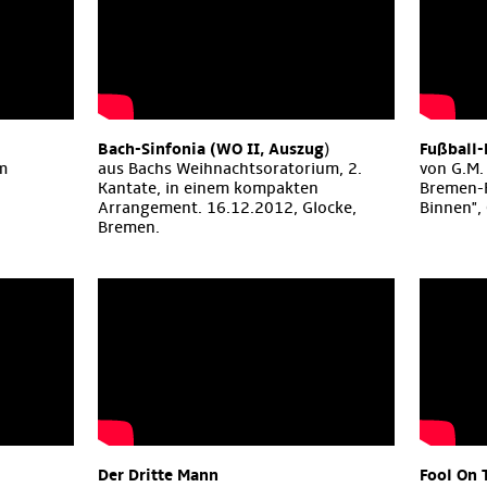
Bach-Sinfonia (WO II, Auszug
)
Fußball-
am
aus Bachs Weihnachtsoratorium, 2.
von G.M. 
Kantate, in einem kompakten
Bremen-
Arrangement. 16.12.2012, Glocke,
Binnen",
Bremen.
Der Dritte Mann
Fool On 