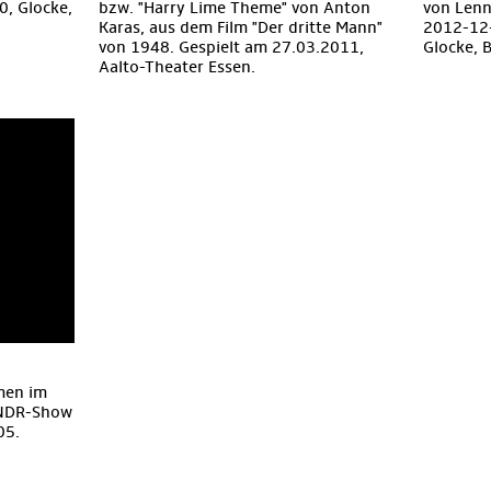
0, Glocke,
bzw. "Harry Lime Theme" von Anton
von Len
Karas, aus dem Film "Der dritte Mann"
2012-12
von 1948. Gespielt am 27.03.2011,
Glocke, 
Aalto-Theater Essen.
men im
 NDR-Show
05.