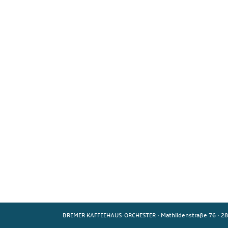
BREMER KAFFEEHAUS-ORCHESTER
·
Mathildenstraße 76
·
28