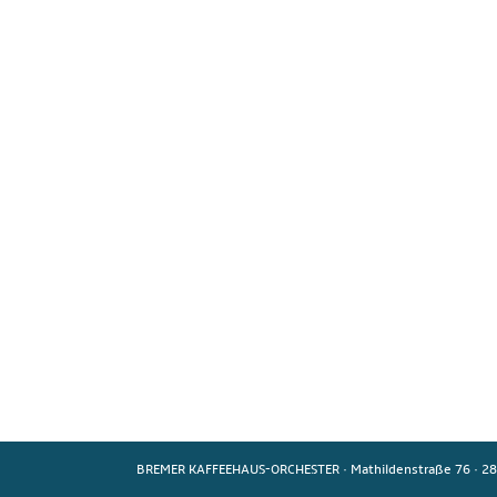
BREMER KAFFEEHAUS-ORCHESTER
·
Mathildenstraße 76
·
28