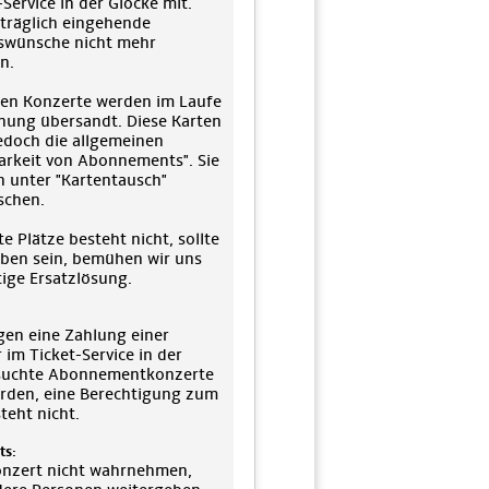
Service in der Glocke mit.
hträglich eingehende
swünsche nicht mehr
n.
lten Konzerte werden im Laufe
hnung übersandt. Diese Karten
jedoch die allgemeinen
rkeit von Abonnements". Sie
n unter "Kartentausch"
schen.
 Plätze besteht nicht, sollte
ben sein, bemühen wir uns
ige Ersatzlösung.
gen eine Zahlung einer
 im Ticket-Service in der
besuchte Abonnementkonzerte
erden, eine Berechtigung zum
teht nicht.
ts:
Konzert nicht wahrnehmen,