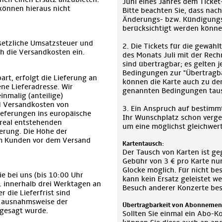
Juni eines Jahres dem Ticket-
önnen hieraus nicht
Bitte beachten Sie, dass nac
Änderungs- bzw. Kündigung
berücksichtigt werden könne
esetzliche Umsatzsteuer und
2. Die Tickets für die gewäh
h die Versandkosten ein.
des Monats Juli mit der Rec
sind übertragbar; es gelten 
Bedingungen zur "Übertragba
art, erfolgt die Lieferung an
können die Karte auch zu de
ne Lieferadresse. Wir
genannten Bedingungen tau
inmalig (anteilige)
 Versandkosten von
3. Ein Anspruch auf bestimmte
ieferungen ins europäische
Ihr Wunschplatz schon verge
 real entstehenden
um eine möglichst gleichwert
erung. Die Höhe der
m Kunden vor dem Versand
Kartentausch:
Der Tausch von Karten ist ge
Gebühr von 3 € pro Karte nur
Glocke möglich. Für nicht 
ie bei uns (bis 10:00 Uhr
kann kein Ersatz geleistet w
R. innerhalb drei Werktagen an
Besuch anderer Konzerte bes
r die Lieferfrist sind
t ausnahmsweise der
Übertragbarkeit von Abonnemen
ugesagt wurde.
Sollten Sie einmal ein Abo-