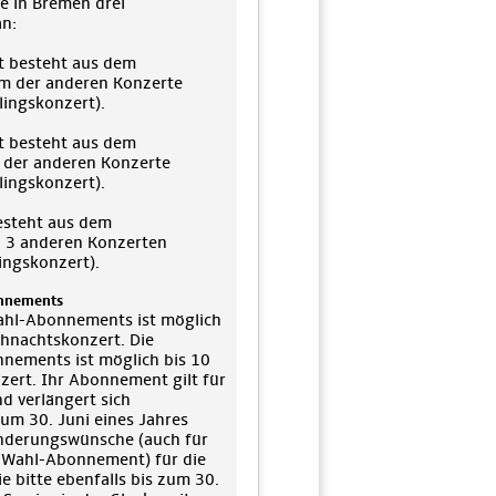
ke in Bremen drei
an:
 besteht aus dem
m der anderen Konzerte
lingskonzert).
 besteht aus dem
 der anderen Konzerte
lingskonzert).
esteht aus dem
n 3 anderen Konzerten
ingskonzert).
nnements
wahl-Abonnements ist möglich
hnachtskonzert. Die
nnements ist möglich bis 10
ert. Ihr Abonnement gilt für
nd verlängert sich
um 30. Juni eines Jahres
 Änderungswünsche (auch für
 Wahl-Abonnement) für die
e bitte ebenfalls bis zum 30.