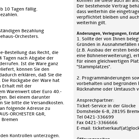
können Sie diese auch an an
Der bestehende Vertrag behäl
b 10 Tagen fällig.
dass weiterhin die eingetra
ezahlen.
verpflichtet bleiben und auc
weiterhin gilt.
llständigen Bezahlung
Änderungen, Verlegungen, Ersta
ehaus-Orchesters.
1. Sollte der von Ihnen beleg
Gründen in Ausnahmefällen 
(z.B. Ausbau der ersten beide
ne-Bestellung das Recht, die
eine Bühnenerweiterung), erha
14 Tagen nach Abgabe der
für einen gleichwertigen Pla
iderrufen. Ist die Ware ganz
"Stammplatzes".
liefert, können Sie den
adurch erklären, daß Sie die
2. Programmänderungen sow
 Die Rückgabe der Ware hat
vorbehalten und begründen 
 Erhalt mit der
Rücknahme oder Umtausch v
nem Warenwert über Euro 40.-
gen. Bei einem darunter
Ansprechpartner:
 Sie bitte die Versandkosten.
Ticket-Service in der Glocke
 an folgende Adresse zu
Domsheide 6-8, 28195 Brem
HAUS-ORCHESTER GbR,
Tel 0421-336699
3 Bremen
Fax 0421-3366666
E-mail: ticketverkauf(at)gloc
den Kontrollen unterzogen.