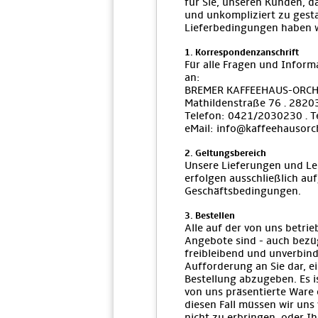
für Sie, unseren Kunden, d
und unkompliziert zu gesta
Lieferbedingungen haben w
1. Korrespondenzanschrift
Für alle Fragen und Inform
an:
BREMER KAFFEEHAUS-ORCH
Mathildenstraße 76 · 282
Telefon: 0421/2030230 · 
eMail: info@kaffeehausorc
2. Geltungsbereich
Unsere Lieferungen und L
erfolgen ausschließlich au
Geschäftsbedingungen.
3. Bestellen
Alle auf der von uns bet
Angebote sind - auch bezüg
freibleibend und unverbindli
Aufforderung an Sie dar, e
Bestellung abzugeben. Es i
von uns präsentierte Ware e
diesen Fall müssen wir uns
nicht zu erbringen, oder I