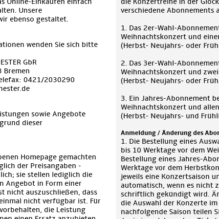
as Online-Einkaufen einfach
die Konzertreihe in der Gloc
lten. Unsere
verschiedene Abonnements 
ir ebenso gestaltet.
1. Das 2er-Wahl-Abonnement
Weihnachtskonzert und eine
ationen wenden Sie sich bitte
(Herbst- Neujahrs- oder Früh
ESTER GbR
2. Das 3er-Wahl-Abonnement
03 Bremen
Weihnachtskonzert und zwei
Telefax: 0421/2030290
(Herbst- Neujahrs- oder Früh
hester.de
3. Ein Jahres-Abonnement b
Weihnachtskonzert und alle
eistungen sowie Angebote
(Herbst- Neujahrs- und Frühl
fgrund dieser
Anmeldung / Änderung des Abo
1. Die Bestellung eines Aus
bis 10 Werktage vor dem Wei
riebenen Homepage gemachten
Bestellung eines Jahres-Abo
lich der Preisangaben -
Werktage vor dem Herbstkonz
ch; sie stellen lediglich die
jeweils eine Konzertsaison u
in Angebot in Form einer
automatisch, wenn es nicht z
st nicht auszuschließen, dass
schriftlich gekündigt wird.
inmal nicht verfügbar ist. Für
die Auswahl der Konzerte im
 vorbehalten, die Leistung
nachfolgende Saison teilen Si
hnen einen Ersatz anzubieten.