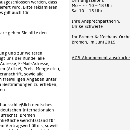
Öffnungszeiten:
 ausgeschlossen werden, dass
Mo – Fr: 10 – 18 Uhr
iefert wird. Bitte reklamieren
Sa: 10 – 15 Uhr
es gilt auch für
Ihre Ansprechpartnerin:
Ulrike Schwerte
are geben Sie bitte den
Ihr Bremer Kaffeehaus-Orche
.
Bremen, im Juni 2015
lung und zur weiteren
AGB-Abonnement ausdrucke
t uns der Kunde, alle
Adresse, E-Mail-Adresse,
n (Artikel, Preis, Menge etc.),
ranschrift, sowie alle
n freiwilligen Angaben unter
en Bestimmungen zu erheben,
en.
lt ausschließlich deutsches
 deutschen Internationalen
aufrechts. Bremen
hließliche Gerichtsstand für
sem Vertragsverhältnis, soweit