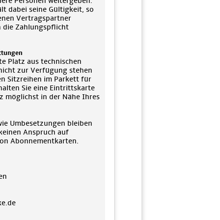
dere Personen weitergeben.
t dabei seine Gültigkeit, so
genen Vertragspartner
h die Zahlungspflicht
ttungen
te Platz aus technischen
nicht zur Verfügung stehen
n Sitzreihen im Parkett für
lten Sie eine Eintrittskarte
tz möglichst in der Nähe Ihres
ie Umbesetzungen bleiben
keinen Anspruch auf
on Abonnementkarten.
en
ke.de