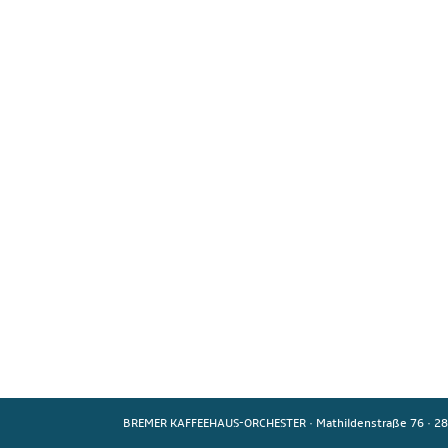
BREMER KAFFEEHAUS-ORCHESTER
·
Mathildenstraße 76
·
28