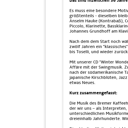
Das sind inzwischen 36 Jahre
Es muss eine besondere Motiv
größtenteils - dieselben ble
Anselm Hauke (Kontrabaß), Con
Piccolo, Klarinette, Bassklar
Johannes Grundhoff am Klavie
Nach dem dem Start noch wäh
zwölf Jahren ein "klassisches
bis Toselli, und wieder zurück
Mit unserer CD "Winter Wonde
Affäre mit der Swingmusik. 
nach der südamerikanische Ta
japanische Kirschblüten, Jaz
etwas Neues.
Kurz zusammengefasst:
Die Musik des Bremer Kaffeeh
der wir uns – als Interprete
unterschiedlichen Musikforme
dreieinhalb Jahrhunderte. Wi