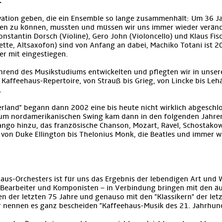
.
ation geben, die ein Ensemble so lange zusammenhält: Um 36 Ja
iben zu können, mussten und müssen wir uns immer wieder verän
stantin Dorsch (Violine), Gero John (Violoncello) und Klaus Fisc
inette, Altsaxofon) sind von Anfang an dabei, Machiko Totani ist 2
r mit eingestiegen.
rend des Musikstudiums entwickelten und pflegten wir in unser
" Kaffeehaus-Repertoire, von Strauß bis Grieg, von Lincke bis Lehá
.
rland" begann dann 2002 eine bis heute nicht wirklich abgeschl
Zum nordamerikanischen Swing kam dann in den folgenden Jahre
ngo hinzu, das französische Chanson, Mozart, Ravel, Schostakow
z von Duke Ellington bis Thelonius Monk, die Beatles und immer 
aus-Orchesters ist für uns das Ergebnis der lebendigen Art und W
n, Bearbeiter und Komponisten – in Verbindung bringen mit den ä
n der letzten 75 Jahre und genauso mit den "Klassikern" der let
r nennen es ganz bescheiden "Kaffeehaus-Musik des 21. Jahrhund