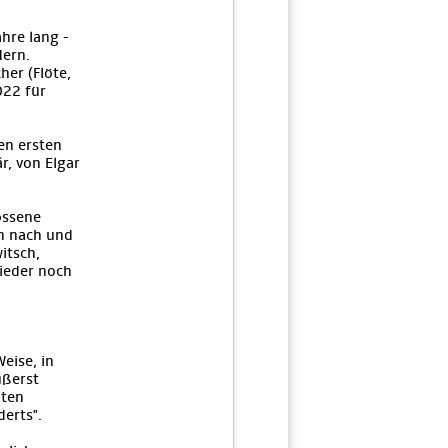
hre lang -
dern.
her (Flöte,
022 für
en ersten
r, von Elgar
ossene
n nach und
itsch,
wieder noch
eise, in
ußerst
zten
erts".