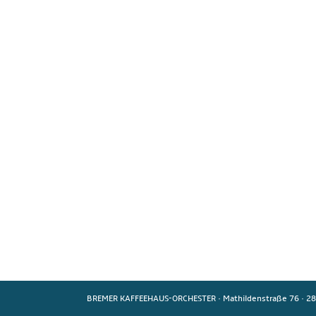
BREMER KAFFEEHAUS-ORCHESTER
·
Mathildenstraße 76
·
28