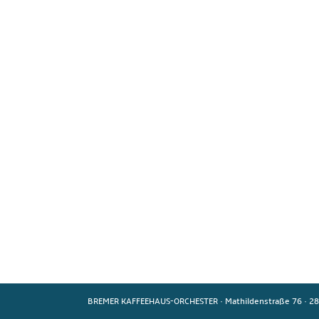
BREMER KAFFEEHAUS-ORCHESTER
·
Mathildenstraße 76
·
28