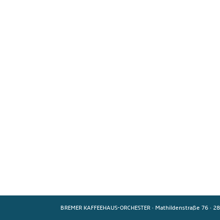
BREMER KAFFEEHAUS-ORCHESTER
·
Mathildenstraße 76
·
28