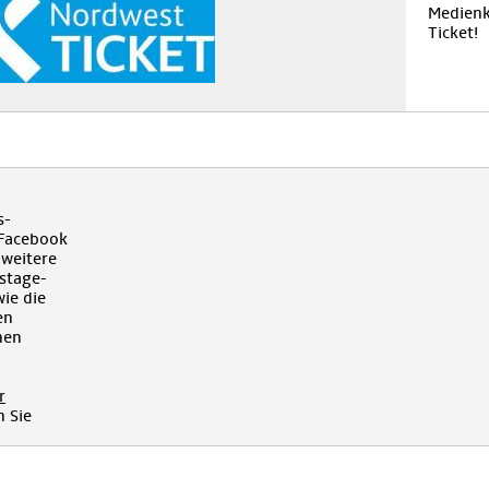
Medienk
Ticket!
s-
 Facebook
 weitere
kstage-
ie die
en
hen
r
 Sie
!