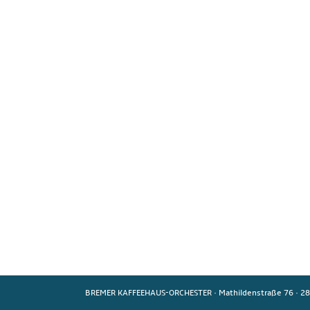
BREMER KAFFEEHAUS-ORCHESTER
·
Mathildenstraße 76
·
28