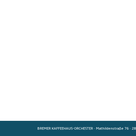
BREMER KAFFEEHAUS-ORCHESTER
·
Mathildenstraße 76
·
28