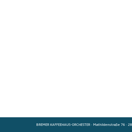
BREMER KAFFEEHAUS-ORCHESTER
·
Mathildenstraße 76
·
28