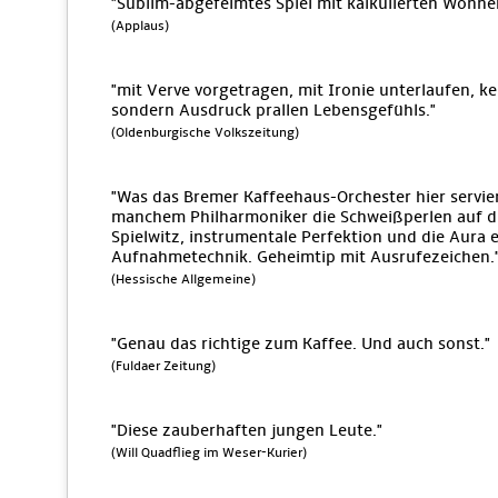
"Sublim-abgefeimtes Spiel mit kalkulierten Wonn
(Applaus)
"mit Verve vorgetragen, mit Ironie unterlaufen, k
sondern Ausdruck prallen Lebensgefühls."
(Oldenburgische Volkszeitung)
"Was das Bremer Kaffeehaus-Orchester hier servie
manchem Philharmoniker die Schweißperlen auf die
Spielwitz, instrumentale Perfektion und die Aura
Aufnahmetechnik. Geheimtip mit Ausrufezeichen.
(Hessische Allgemeine)
"Genau das richtige zum Kaffee. Und auch sonst."
(Fuldaer Zeitung)
"Diese zauberhaften jungen Leute."
(Will Quadflieg im Weser-Kurier)