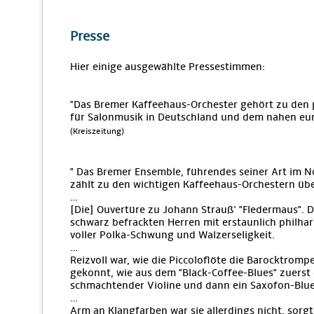
Presse
Hier einige ausgewählte Pressestimmen:
"Das Bremer Kaffeehaus-Orchester gehört zu den
für Salonmusik in Deutschland und dem nahen eu
(Kreiszeitung)
" Das Bremer Ensemble, führendes seiner Art im N
zählt zu den wichtigen Kaffeehaus-Orchestern üb
…
[Die] Ouvertüre zu Johann Strauß' "Fledermaus". Di
schwarz befrackten Herren mit erstaunlich philha
voller Polka-Schwung und Walzerseligkeit.
…
Reizvoll war, wie die Piccoloflöte die Barocktrom
gekonnt, wie aus dem "Black-Coffee-Blues" zuerst 
schmachtender Violine und dann ein Saxofon-Blue
…
Arm an Klangfarben war sie allerdings nicht, sorg