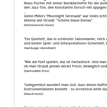
Klaus Fischer mit seiner Bassklarinette für die du
den Jazz-Ton, den Konstantin Dorsch mit üppigen 
…
Glenn Millers "Moonlight Serenade" war indes ech
ebenso wie Strauß’ "Schöne blaue Donau".
(Delmenhorster Kurier)
"Ein Quintett, das in schönster Salonmanier, reic
und bester Spiel- und Interpretations-Sicherheit, 
(Hamburger Abendblatt)
"Wie die fünf spielen, das ist fantastisch. Und man 
ob man Strauß jemals derart frisch, beweglich und
(Darmstädter Echo)
"Gelegentlich wundert man sich, dass dieses Kaff
Instrumentalisten besteht - so orchestral wirkt da
(Klassik heute)