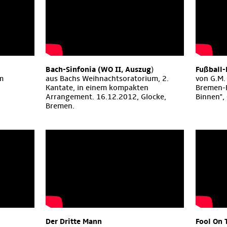
Bach-Sinfonia (WO II, Auszug
)
Fußball-
am
aus Bachs Weihnachtsoratorium, 2.
von G.M. 
Kantate, in einem kompakten
Bremen-
Arrangement. 16.12.2012, Glocke,
Binnen",
Bremen.
Der Dritte Mann
Fool On 