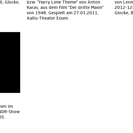
0, Glocke,
bzw. "Harry Lime Theme" von Anton
von Len
Karas, aus dem Film "Der dritte Mann"
2012-12
von 1948. Gespielt am 27.03.2011,
Glocke, 
Aalto-Theater Essen.
men im
 NDR-Show
05.