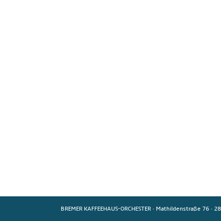
BREMER KAFFEEHAUS-ORCHESTER
·
Mathildenstraße 76
·
28