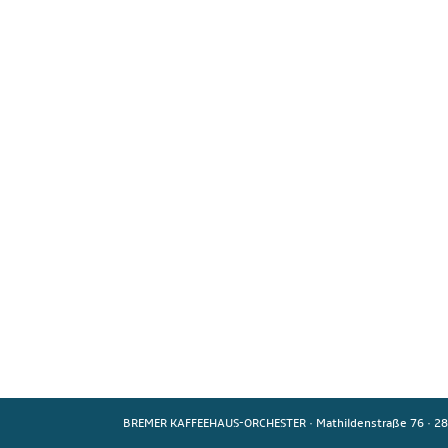
BREMER KAFFEEHAUS-ORCHESTER
·
Mathildenstraße 76
·
28