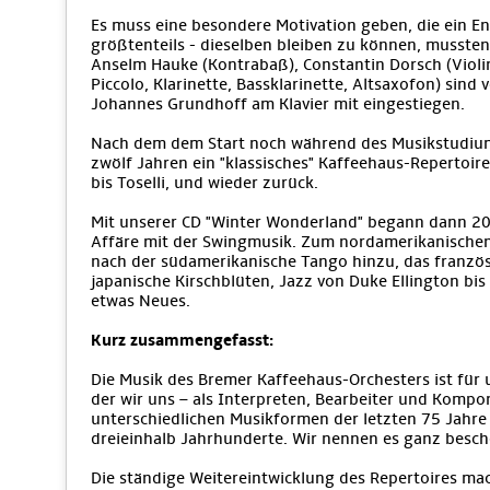
Es muss eine besondere Motivation geben, die ein E
größtenteils - dieselben bleiben zu können, musste
Anselm Hauke (Kontrabaß), Constantin Dorsch (Violine
Piccolo, Klarinette, Bassklarinette, Altsaxofon) sind
Johannes Grundhoff am Klavier mit eingestiegen.
Nach dem dem Start noch während des Musikstudiums
zwölf Jahren ein "klassisches" Kaffeehaus-Repertoire,
bis Toselli, und wieder zurück.
Mit unserer CD "Winter Wonderland" begann dann 200
Affäre mit der Swingmusik. Zum nordamerikanische
nach der südamerikanische Tango hinzu, das französ
japanische Kirschblüten, Jazz von Duke Ellington bi
etwas Neues.
Kurz zusammengefasst:
Die Musik des Bremer Kaffeehaus-Orchesters ist für 
der wir uns – als Interpreten, Bearbeiter und Kompo
unterschiedlichen Musikformen der letzten 75 Jahre 
dreieinhalb Jahrhunderte. Wir nennen es ganz besch
Die ständige Weitereintwicklung des Repertoires mac