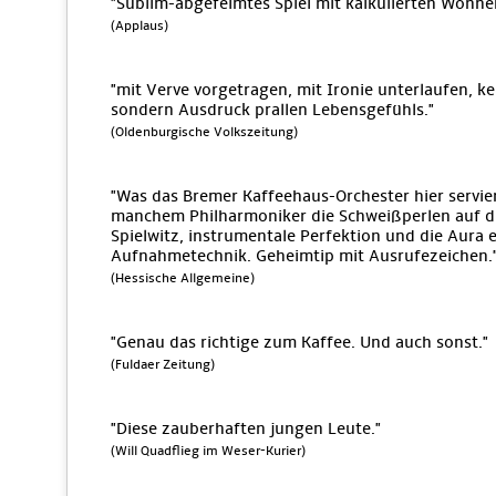
"Sublim-abgefeimtes Spiel mit kalkulierten Wonn
(Applaus)
"mit Verve vorgetragen, mit Ironie unterlaufen, k
sondern Ausdruck prallen Lebensgefühls."
(Oldenburgische Volkszeitung)
"Was das Bremer Kaffeehaus-Orchester hier servie
manchem Philharmoniker die Schweißperlen auf die
Spielwitz, instrumentale Perfektion und die Aura
Aufnahmetechnik. Geheimtip mit Ausrufezeichen.
(Hessische Allgemeine)
"Genau das richtige zum Kaffee. Und auch sonst."
(Fuldaer Zeitung)
"Diese zauberhaften jungen Leute."
(Will Quadflieg im Weser-Kurier)