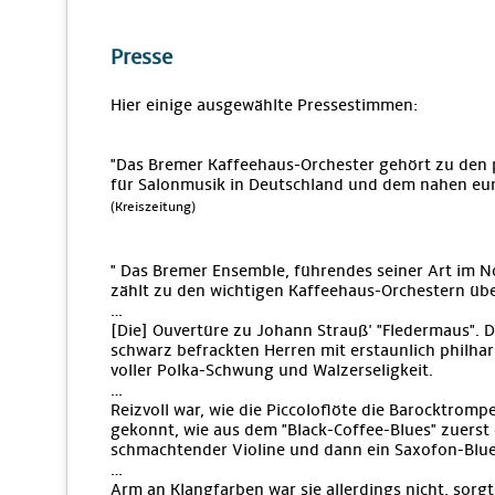
Presse
Hier einige ausgewählte Pressestimmen:
"Das Bremer Kaffeehaus-Orchester gehört zu den
für Salonmusik in Deutschland und dem nahen eu
(Kreiszeitung)
" Das Bremer Ensemble, führendes seiner Art im N
zählt zu den wichtigen Kaffeehaus-Orchestern üb
…
[Die] Ouvertüre zu Johann Strauß' "Fledermaus". Di
schwarz befrackten Herren mit erstaunlich philha
voller Polka-Schwung und Walzerseligkeit.
…
Reizvoll war, wie die Piccoloflöte die Barocktrom
gekonnt, wie aus dem "Black-Coffee-Blues" zuerst 
schmachtender Violine und dann ein Saxofon-Blue
…
Arm an Klangfarben war sie allerdings nicht, sorg