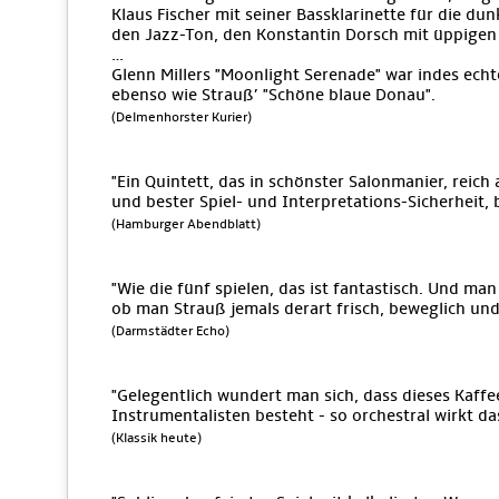
Klaus Fischer mit seiner Bassklarinette für die du
den Jazz-Ton, den Konstantin Dorsch mit üppigen 
…
Glenn Millers "Moonlight Serenade" war indes ech
ebenso wie Strauß’ "Schöne blaue Donau".
(Delmenhorster Kurier)
"Ein Quintett, das in schönster Salonmanier, reic
und bester Spiel- und Interpretations-Sicherheit, 
(Hamburger Abendblatt)
"Wie die fünf spielen, das ist fantastisch. Und man 
ob man Strauß jemals derart frisch, beweglich und
(Darmstädter Echo)
"Gelegentlich wundert man sich, dass dieses Kaff
Instrumentalisten besteht - so orchestral wirkt da
(Klassik heute)