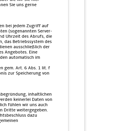
nnen Sie uns gerne
n bei jedem Zugriff auf
aten (sogenannten Server-
d Uhrzeit des Abrufs, die
n, das Betriebssystem des
dienen ausschließlich der
es Angebotes. Eine
rden automatisch im
gem. Art. 6 Abs. 1 lit. f
bnis zur Speicherung von
sbegründung, inhaltlichen
erden keinerlei Daten von
ich fühlen wir uns auch
n Dritte weitergegeben.
chtsbeschluss dazu
lgemeinen