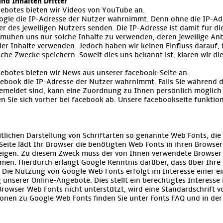
nd Inhalten Dritter
gebotes bieten wir Videos von YouTube an.
oogle die IP-Adresse der Nutzer wahrnimmt. Denn ohne die IP-Adr
r des jeweiligen Nutzers senden. Die IP-Adresse ist damit für di
bemühen uns nur solche Inhalte zu verwenden, deren jeweilige Anb
der Inhalte verwenden. Jedoch haben wir keinen Einfluss darauf, f
ische Zwecke speichern. Soweit dies uns bekannt ist, klären wir di
ebotes bieten wir News aus unserer facebook-Seite an.
acebook die IP-Adresse der Nutzer wahrnimmt. Falls Sie während 
meldet sind, kann eine Zuordnung zu Ihnen persönlich möglich se
 Sie sich vorher bei facebook ab. Unsere facebookseite funktio
itlichen Darstellung von Schriftarten so genannte Web Fonts, die
Seite lädt Ihr Browser die benötigten Web Fonts in ihren Browse
zeigen. Zu diesem Zweck muss der von Ihnen verwendete Browse
men. Hierdurch erlangt Google Kenntnis darüber, dass über Ihre
Die Nutzung von Google Web Fonts erfolgt im Interesse einer ei
unserer Online-Angebote. Dies stellt ein berechtigtes Interesse 
 Browser Web Fonts nicht unterstützt, wird eine Standardschrift
ionen zu Google Web Fonts finden Sie unter Fonts FAQ und in de