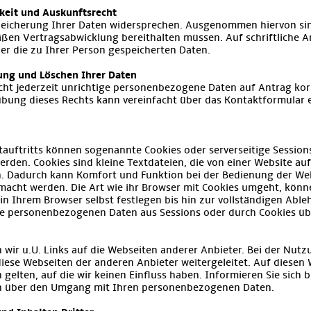
keit und Auskunftsrecht
peicherung Ihrer Daten widersprechen. Ausgenommen hiervon sind
ßen Vertragsabwicklung bereithalten müssen. Auf schriftliche 
ber die zu Ihrer Person gespeicherten Daten.
rung und Löschen Ihrer Daten
cht jederzeit unrichtige personenbezogene Daten auf Antrag kor
übung dieses Rechts kann vereinfacht über das Kontaktformular e
auftritts können sogenannte Cookies oder serverseitige Sessions
rden. Cookies sind kleine Textdateien, die von einer Website auf
. Dadurch kann Komfort und Funktion bei der Bedienung der Web
macht werden. Die Art wie ihr Browser mit Cookies umgeht, könn
in Ihrem Browser selbst festlegen bis hin zur vollständigen Able
keine personenbezogenen Daten aus Sessions oder durch Cookies
wir u.U. Links auf die Webseiten anderer Anbieter. Bei der Nutzu
diese Webseiten der anderen Anbieter weitergeleitet. Auf diese
lten, auf die wir keinen Einfluss haben. Informieren Sie sich bi
 über den Umgang mit Ihren personenbezogenen Daten.