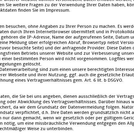
ten Sie weitere Fragen zu der Verwendung Ihrer Daten haben, kö
aktdaten finden Sie im Impressum.
en besuchen, ohne Angaben zu Ihrer Person zu machen. Es werde
ten durch Ihren Internetbrowser übermittelt und in Protokolld
u gehören die IP-Adresse, Name der aufgerufenen Seite, Datum un
ine Meldung über erfolgreichen Abruf, Browsertyp nebst Versio
 zuvor besuchte Seite) und der anfragende Provider. Diese Daten 
ungsfreien Betriebs unserer Website und zur Verbesserung unser
 einer bestimmten Person wird nicht vorgenommen. Logfiles we
egelungen gelöscht.
Datenverarbeitung sind zum einen unsere berechtigten Interessen 
er Webseite und ihrer Nutzung, ggf. auch die gesetzliche Erlau
ung eines Vertragsverhältnisses gem. Art. 6 lit. b DSGVO.
en, die Sie bei uns angeben, dienen ausschließlich der Vertrag
ng oder Abwicklung des Vertragsverhältnisses. Darüber hinaus w
chert, da wir dem Grundsatz der Datenvermeidung folgen. Natürl
satz verpflichtet, d.h. Ihre Daten werden grundsätzlich nicht a
nur dann gemacht, wenn wir gesetzlich oder per gültigem Geri
wenn nötig, um eine missbräuchliche Verwendung entgegen den Al
echtmäßiger Weise zu unterbinden.