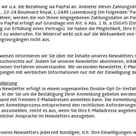
wir u.a. die Bezahlung via PayPal an. Anbieter dieses Zahlungsdi
.C.A., 22-24 Boulevard Royal, L-2449 Luxembourg (im Folgenden "Pa
ählen, werden die von Ihnen eingegebenen Zahlungsdaten an Pay
 PayPal erfolgt auf Grundlage von Art. 6 Abs. 1 lit. a DSGVO (Ein
g zur Erfüllung eines Vertrags). Sie haben die Möglichkeit, Ihre E
t zu widerrufen. Ein Widerruf wirkt sich auf die Wirksamkeit von
ngsvorgängen nicht aus.
eisen informieren wir Sie über die Inhalte unseres Newsletters
uchsrechte auf. Indem Sie unseren Newsletter abonnieren, erklä
enen Verfahren einverstanden. Wir versenden Newsletter, E-Mail
gungen mit werblichen Informationen nur mit der Einwilligung d
llierung
Newsletter erfolgt in einem sogenannten Double-Opt-In-Verfahre
 in der Sie um die Bestätigung Ihrer Anmeldung gebeten werden.
emand mit fremden E-Mailadressen anmelden kann. Die Anmeldun
den Anmeldeprozess entsprechend den rechtlichen Anforderunge
 anzumelden, reicht es aus, wenn Sie Ihre E-Mailadresse angeben.
licher Ansprache im Newsletters anzugeben.
eres Newsletters jederzeit kündigen, d.h. Ihre Einwilligungen w