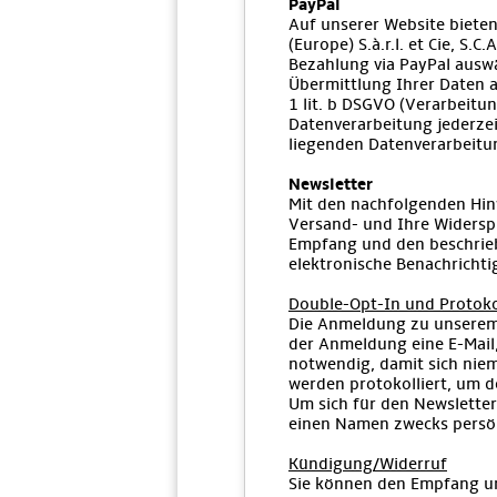
PayPal
Auf unserer Website bieten 
(Europe) S.à.r.l. et Cie, S
Bezahlung via PayPal ausw
Übermittlung Ihrer Daten an
1 lit. b DSGVO (Verarbeitun
Datenverarbeitung jederzei
liegenden Datenverarbeitu
Newsletter
Mit den nachfolgenden Hinw
Versand- und Ihre Widerspr
Empfang und den beschrieb
elektronische Benachrichti
Double-Opt-In und Protoko
Die Anmeldung zu unserem 
der Anmeldung eine E-Mail,
notwendig, damit sich ni
werden protokolliert, um 
Um sich für den Newsletter
einen Namen zwecks persön
Kündigung/Widerruf
Sie können den Empfang uns