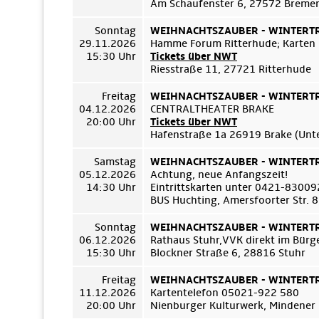
Am Schaufenster 6, 27572 Breme
Sonntag
WEIHNACHTSZAUBER - WINTERTRÄ
29.11.2026
Hamme Forum Ritterhude; Karten
15:30 Uhr
Tickets über NWT
Riesstraße 11, 27721 Ritterhude
Freitag
WEIHNACHTSZAUBER - WINTERTRÄ
04.12.2026
CENTRALTHEATER BRAKE
20:00 Uhr
Tickets über NWT
Hafenstraße 1a 26919 Brake (Unt
Samstag
WEIHNACHTSZAUBER - WINTERTRÄ
05.12.2026
Achtung, neue Anfangszeit!
14:30 Uhr
Eintrittskarten unter 0421-8300
BUS Huchting, Amersfoorter Str. 
Sonntag
WEIHNACHTSZAUBER - WINTERTRÄ
06.12.2026
Rathaus Stuhr,VVK direkt im Bür
15:30 Uhr
Blockner Straße 6, 28816 Stuhr
Freitag
WEIHNACHTSZAUBER - WINTERTRÄ
11.12.2026
Kartentelefon 05021-922 580
20:00 Uhr
Nienburger Kulturwerk, Mindener