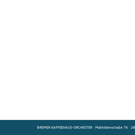
BREMER KAFFEEHAUS-ORCHESTER
·
Mathildenstraße 76
·
28