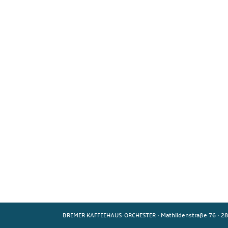
BREMER KAFFEEHAUS-ORCHESTER
·
Mathildenstraße 76
·
28