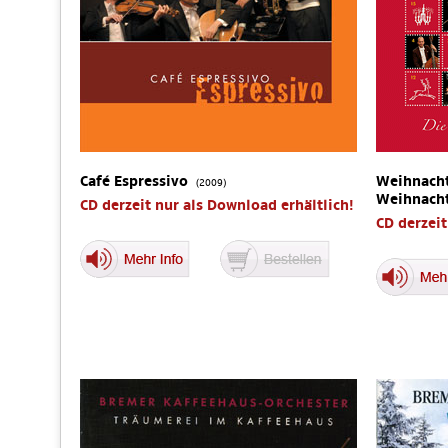
Café Espressivo
Weihnacht
(2009)
Weihnach
CD derzeit nur als Download erhältlich!
CD derzeit