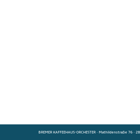
BREMER KAFFEEHAUS-ORCHESTER
·
Mathildenstraße 76
·
28