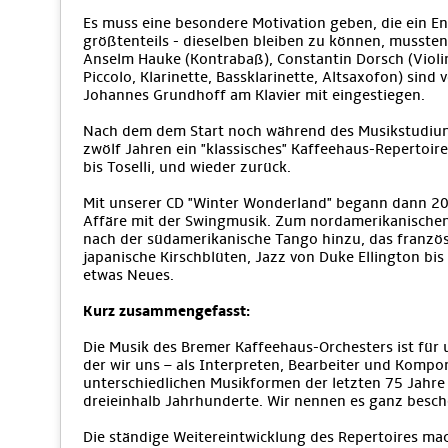
Es muss eine besondere Motivation geben, die ein E
größtenteils - dieselben bleiben zu können, musste
Anselm Hauke (Kontrabaß), Constantin Dorsch (Violine
Piccolo, Klarinette, Bassklarinette, Altsaxofon) sind
Johannes Grundhoff am Klavier mit eingestiegen.
Nach dem dem Start noch während des Musikstudiums
zwölf Jahren ein "klassisches" Kaffeehaus-Repertoire,
bis Toselli, und wieder zurück.
Mit unserer CD "Winter Wonderland" begann dann 200
Affäre mit der Swingmusik. Zum nordamerikanische
nach der südamerikanische Tango hinzu, das französ
japanische Kirschblüten, Jazz von Duke Ellington bi
etwas Neues.
Kurz zusammengefasst:
Die Musik des Bremer Kaffeehaus-Orchesters ist für 
der wir uns – als Interpreten, Bearbeiter und Kompo
unterschiedlichen Musikformen der letzten 75 Jahre 
dreieinhalb Jahrhunderte. Wir nennen es ganz besch
Die ständige Weitereintwicklung des Repertoires mac