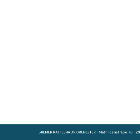
BREMER KAFFEEHAUS-ORCHESTER
·
Mathildenstraße 76
·
28