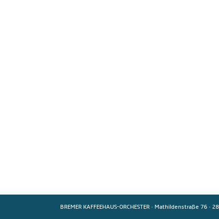
BREMER KAFFEEHAUS-ORCHESTER
·
Mathildenstraße 76
·
28