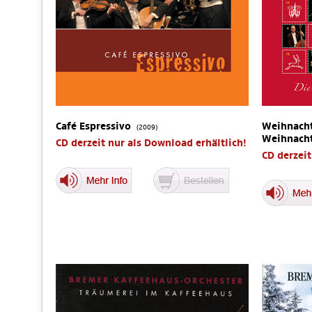
Café Espressivo
Weihnacht
(2009)
Weihnach
CD derzeit nur als Download erhältlich!
CD derzeit