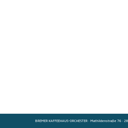
BREMER KAFFEEHAUS-ORCHESTER
·
Mathildenstraße 76
·
28