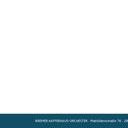
BREMER KAFFEEHAUS-ORCHESTER
·
Mathildenstraße 76
·
28