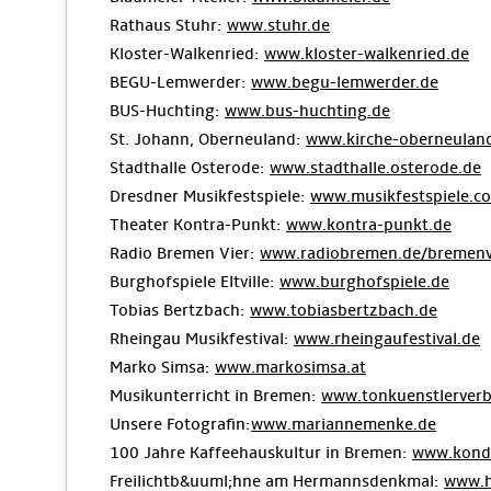
Rathaus Stuhr:
www.stuhr.de
Kloster-Walkenried:
www.kloster-walkenried.de
BEGU-Lemwerder:
www.begu-lemwerder.de
BUS-Huchting:
www.bus-huchting.de
St. Johann, Oberneuland:
www.kirche-oberneulan
Stadthalle Osterode:
www.stadthalle.osterode.de
Dresdner Musikfestspiele:
www.musikfestspiele.c
Theater Kontra-Punkt:
www.kontra-punkt.de
Radio Bremen Vier:
www.radiobremen.de/bremenv
Burghofspiele Eltville:
www.burghofspiele.de
Tobias Bertzbach:
www.tobiasbertzbach.de
Rheingau Musikfestival:
www.rheingaufestival.de
Marko Simsa:
www.markosimsa.at
Musikunterricht in Bremen:
www.tonkuenstlerver
Unsere Fotografin:
www.mariannemenke.de
100 Jahre Kaffeehauskultur in Bremen:
www.kondi
Freilichtb&uuml;hne am Hermannsdenkmal:
www.h