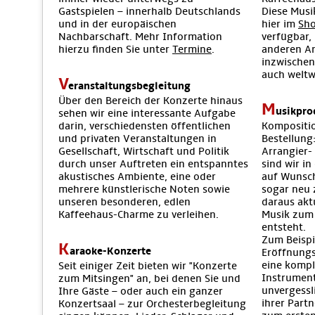
Gastspielen – innerhalb Deutschlands
Diese Musik
und in der europäischen
hier im
Sh
Nachbarschaft. Mehr Information
verfügbar,
hierzu finden Sie unter
Termine
.
anderen An
inzwischen
auch weltw
V
eranstaltungsbegleitung
Über den Bereich der Konzerte hinaus
M
usikpro
sehen wir eine interessante Aufgabe
darin, verschiedensten öffentlichen
Kompositi
und privaten Veranstaltungen in
Bestellung
Gesellschaft, Wirtschaft und Politik
Arrangier-
durch unser Auftreten ein entspanntes
sind wir in
akustisches Ambiente, eine oder
auf Wunsch
mehrere künstlerische Noten sowie
sogar neu 
unseren besonderen, edlen
daraus akt
Kaffeehaus-Charme zu verleihen.
Musik zum
entsteht.
Zum Beispi
K
araoke-Konzerte
Eröffnungs
eine kompl
Seit einiger Zeit bieten wir "Konzerte
Instrument
zum Mitsingen" an, bei denen Sie und
unvergessl
Ihre Gäste – oder auch ein ganzer
ihrer Part
Konzertsaal – zur Orchesterbegleitung