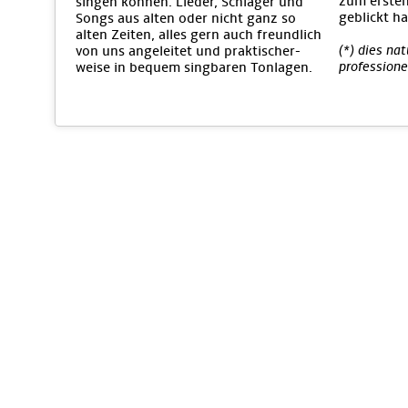
zum ersten
singen können. Lieder, Schlager und
geblickt ha
Songs aus alten oder nicht ganz so
alten Zeiten, alles gern auch freundlich
(*) dies na
von uns angeleitet und praktischer-
professione
weise in bequem singbaren Tonlagen.