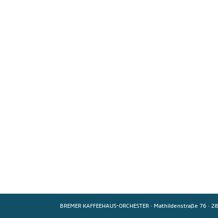
BREMER KAFFEEHAUS-ORCHESTER
·
Mathildenstraße 76
·
28