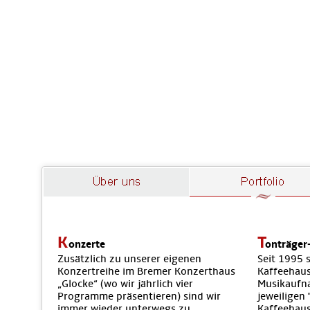
K
T
onzerte
onträger
Zusätzlich zu unserer eigenen
Seit 1995 
Konzertreihe im Bremer Konzerthaus
Kaffeehaus
„Glocke“ (wo wir jährlich vier
Musikaufna
Programme präsentieren) sind wir
jeweiligen 
immer wieder unterwegs zu
Kaffeehaus