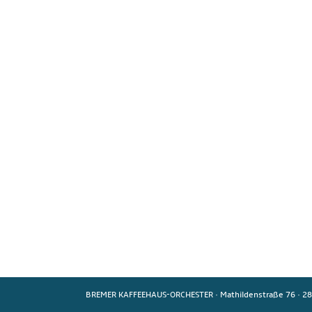
BREMER KAFFEEHAUS-ORCHESTER
·
Mathildenstraße 76
·
28