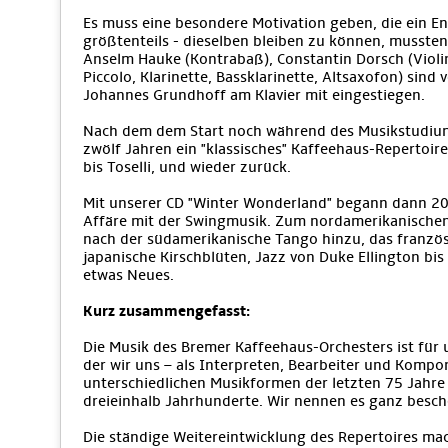
Es muss eine besondere Motivation geben, die ein E
größtenteils - dieselben bleiben zu können, musste
Anselm Hauke (Kontrabaß), Constantin Dorsch (Violine
Piccolo, Klarinette, Bassklarinette, Altsaxofon) sind
Johannes Grundhoff am Klavier mit eingestiegen.
Nach dem dem Start noch während des Musikstudiums
zwölf Jahren ein "klassisches" Kaffeehaus-Repertoire,
bis Toselli, und wieder zurück.
Mit unserer CD "Winter Wonderland" begann dann 200
Affäre mit der Swingmusik. Zum nordamerikanische
nach der südamerikanische Tango hinzu, das französ
japanische Kirschblüten, Jazz von Duke Ellington bi
etwas Neues.
Kurz zusammengefasst:
Die Musik des Bremer Kaffeehaus-Orchesters ist für 
der wir uns – als Interpreten, Bearbeiter und Kompo
unterschiedlichen Musikformen der letzten 75 Jahre 
dreieinhalb Jahrhunderte. Wir nennen es ganz besch
Die ständige Weitereintwicklung des Repertoires mac