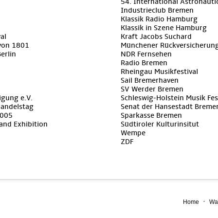
54. International Astronaut
Industrieclub Bremen
Klassik Radio Hamburg
Klassik in Szene Hamburg
al
Kraft Jacobs Suchard
von 1801
Münchener Rückversicherun
erlin
NDR Fernsehen
Radio Bremen
Rheingau Musikfestival
Sail Bremerhaven
SV Werder Bremen
igung e.V.
Schleswig-Holstein Musik Fes
Handelstag
Senat der Hansestadt Breme
2005
Sparkasse Bremen
and Exhibition
Südtiroler Kulturinsitut
Wempe
ZDF
·
Home
Wa