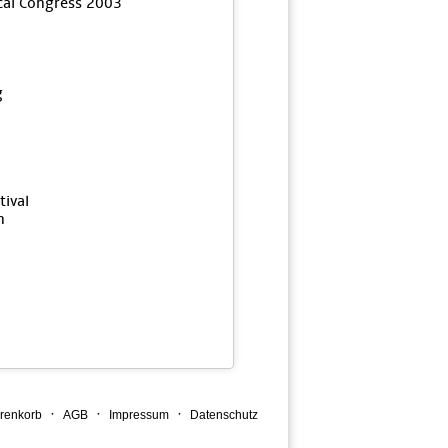
ical Congress 2003
g
tival
n
·
·
·
renkorb
AGB
Impressum
Datenschutz