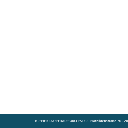
BREMER KAFFEEHAUS-ORCHESTER
·
Mathildenstraße 76
·
28