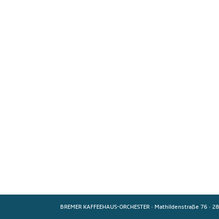
BREMER KAFFEEHAUS-ORCHESTER
·
Mathildenstraße 76
·
28