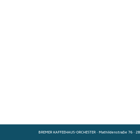
BREMER KAFFEEHAUS-ORCHESTER
·
Mathildenstraße 76
·
28