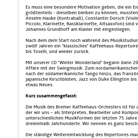
Es muss eine besondere Motivation geben, die ein E
größtenteils - dieselben bleiben zu können, musste
Anselm Hauke (Kontrabaß), Constantin Dorsch (Violine
Piccolo, Klarinette, Bassklarinette, Altsaxofon) sind
Johannes Grundhoff am Klavier mit eingestiegen.
Nach dem dem Start noch während des Musikstudiums
zwölf Jahren ein "klassisches" Kaffeehaus-Repertoire,
bis Toselli, und wieder zurück.
Mit unserer CD "Winter Wonderland" begann dann 200
Affäre mit der Swingmusik. Zum nordamerikanische
nach der südamerikanische Tango hinzu, das französ
japanische Kirschblüten, Jazz von Duke Ellington bi
etwas Neues.
Kurz zusammengefasst:
Die Musik des Bremer Kaffeehaus-Orchesters ist für 
der wir uns – als Interpreten, Bearbeiter und Kompo
unterschiedlichen Musikformen der letzten 75 Jahre 
dreieinhalb Jahrhunderte. Wir nennen es ganz besch
Die ständige Weitereintwicklung des Repertoires mac