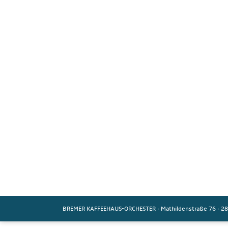
BREMER KAFFEEHAUS-ORCHESTER
·
Mathildenstraße 76
·
28