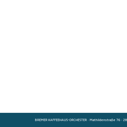
BREMER KAFFEEHAUS-ORCHESTER
·
Mathildenstraße 76
·
28